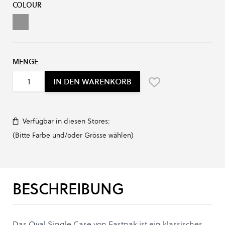
COLOUR
nday Grey
MENGE
IN DEN WARENKORB
Verfügbar in diesen Stores:
(Bitte Farbe und/oder Grösse wählen)
BESCHREIBUNG
Das Oval Single Case von Eastpak ist ein klassisches