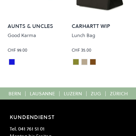
AUNTS & UNCLES
CARHARTT WIP
Good Karma
Lunch Bag
CHF 99.00
CHF 35.00
SKYWAY
Olive
Natural
Hamilton Brown
Colour
Colour
BERN
|
LAUSANNE
|
LUZERN
|
ZUG
|
ZÜRICH
KUNDENDIENST
Tel. 041 761 51 01