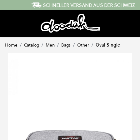
Direkt zum Inhalt
SCHNELLER VERSAND AUS DER SCHWEIZ
Home
/
Catalog
/
Men
/
Bags
/
Other
/
Oval Single