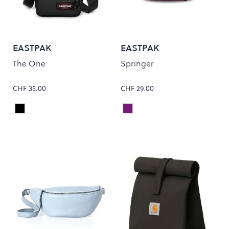
EASTPAK
EASTPAK
The One
Springer
CHF 35.00
CHF 29.00
Black
PLUM PURPLE
Colour
Colour