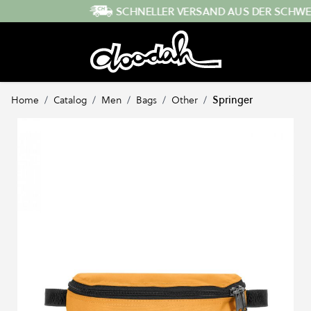
Direkt zum Inhalt
SCHNELLER VERSAND AUS DER SCHWEIZ
Home
/
Catalog
/
Men
/
Bags
/
Other
/
Springer