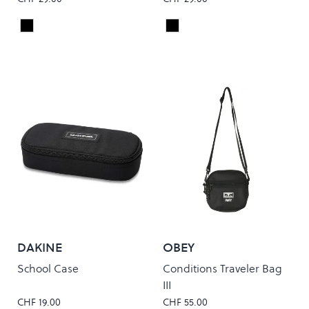
Black
Black
Colour
Colour
DAKINE
OBEY
School Case
Conditions Traveler Bag
III
CHF 19.00
CHF 55.00