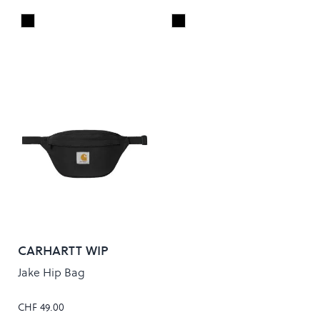
Black
Black
Colour
Colour
CARHARTT WIP
Jake Hip Bag
CHF 49.00