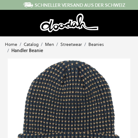
Direkt zum Inhalt
SCHNELLER VERSAND AUS DER SCHWEIZ
Home
/
Catalog
/
Men
/
Streetwear
/
Beanies
/
Handler Beanie