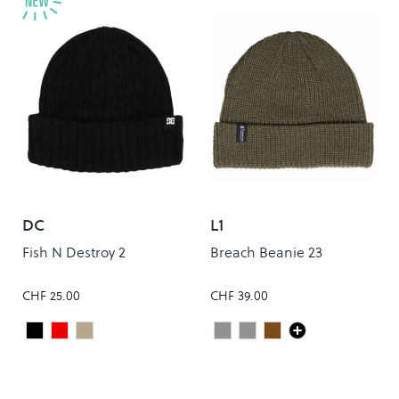
DC
L1
Fish N Destroy 2
Breach Beanie 23
CHF 25.00
CHF 39.00
Black
Chili Pepper
Oatmeal
Stone
Slate
Rust
Colour
Colour