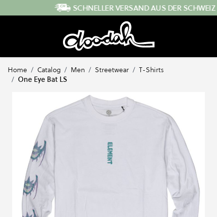
Direkt zum Inhalt
SCHNELLER VERSAND AUS DER SCHWEIZ
Home
/
Catalog
/
Men
/
Streetwear
/
T-Shirts
/
One Eye Bat LS