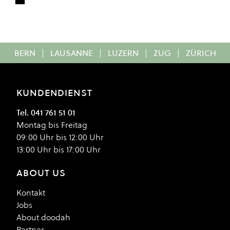
Black
Colour
BERN
|
LAUSANNE
|
LUZERN
|
ZUG
|
ZÜRICH
KUNDENDIENST
Tel. 041 761 51 01
Montag bis Freitag
09:00 Uhr bis 12:00 Uhr
13:00 Uhr bis 17:00 Uhr
ABOUT US
Kontakt
Jobs
About doodah
Partner