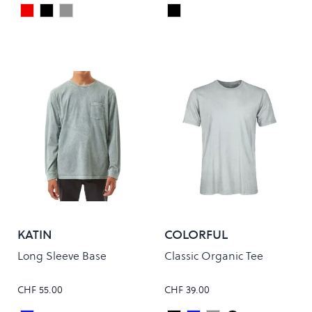
Maroon
Black
Grey
Black/White
Colour
Colour
KATIN
COLORFUL
STANDARD
Long Sleeve Base
Classic Organic Tee
CHF 55.00
CHF 39.00