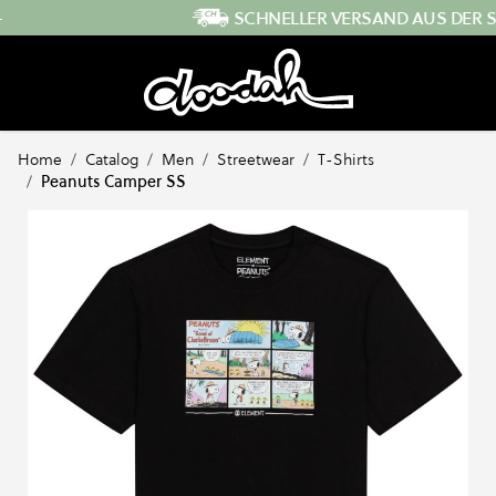
Direkt zum Inhalt
SCHNELLER VERSAND AUS DER SCHWEIZ
…
Home
/
Catalog
/
Men
/
Streetwear
/
T-Shirts
/
Peanuts Camper SS