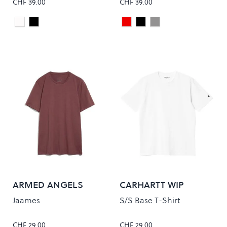
CHF 39.00
CHF 39.00
White
Black
Maroon
Black
Grey
Colour
Colour
ARMED ANGELS
CARHARTT WIP
Jaames
S/S Base T-Shirt
CHF 29.00
CHF 29.00