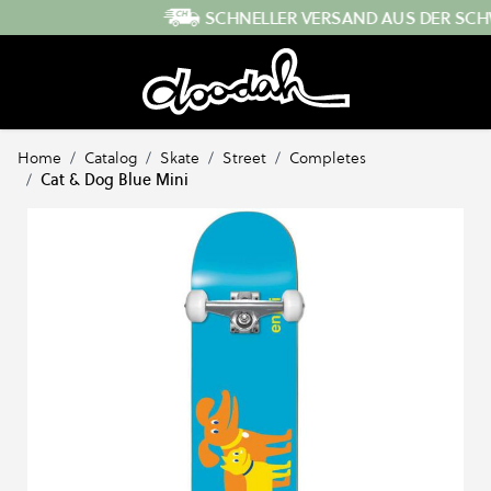
Direkt zum Inhalt
SCHNELLER VERSAND AUS DER SCHWEIZ
…
Home
/
Catalog
/
Skate
/
Street
/
Completes
/
Cat & Dog Blue Mini