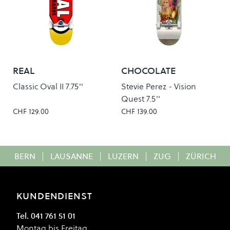
REAL
CHOCOLATE
Classic Oval II 7.75''
Stevie Perez - Vision
Quest 7.5''
CHF 129.00
CHF 139.00
BERN
|
LAUSANNE
|
LUZERN
|
ZUG
|
ZÜRICH
KUNDENDIENST
Tel. 041 761 51 01
Montag bis Freitag