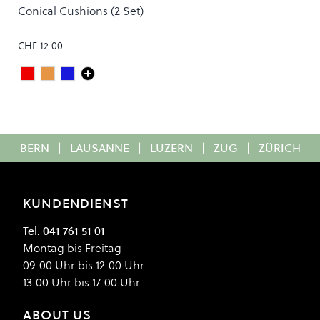
Conical Cushions (2 Set)
CHF 12.00
Standard Soft 88A Red
Standard Medium 90A Orange
Standard Medium Hard 92A Blue
Colour
BERN
|
LAUSANNE
|
LUZERN
|
ZUG
|
ZÜRICH
KUNDENDIENST
Tel. 041 761 51 01
Montag bis Freitag
09:00 Uhr bis 12:00 Uhr
13:00 Uhr bis 17:00 Uhr
ABOUT US