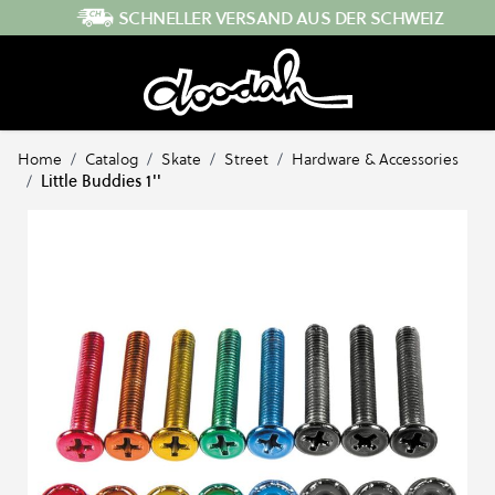
Direkt zum Inhalt
SCHNELLER VERSAND AUS DER SCHWEIZ
Home
/
Catalog
/
Skate
/
Street
/
Hardware & Accessories
/
Little Buddies 1''