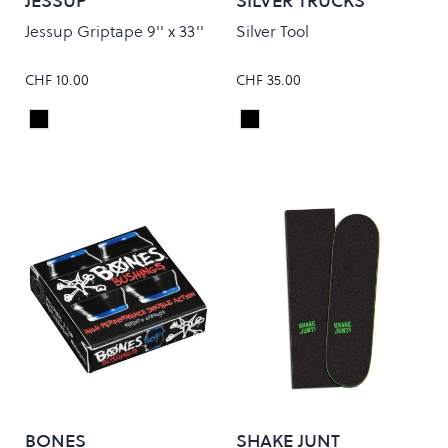
JESSUP
SILVER TRUCKS
Jessup Griptape 9'' x 33''
Silver Tool
CHF 10.00
CHF 35.00
Black
Black
Colour
Colour
BONES
SHAKE JUNT