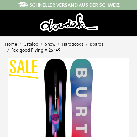
Direkt zum Inhalt
SCHNELLER VERSAND AUS DER SCHWEIZ
Home
/
Catalog
/
Snow
/
Hardgoods
/
Boards
/
Feelgood Flying V 25 149