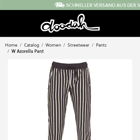
Direkt zum Inhalt
SCHNELLER VERSAND AUS DER SCHWEIZ
Home
/
Catalog
/
Women
/
Streetwear
/
Pants
/
W Azorella Pant