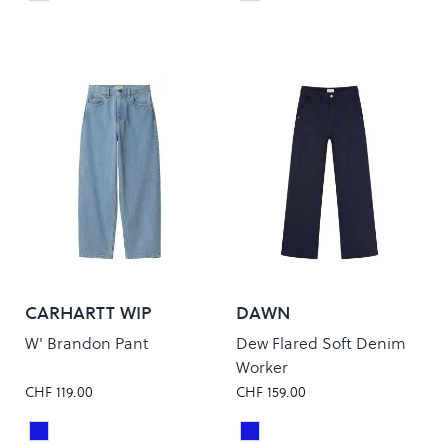
Colour
Colour
CARHARTT WIP
DAWN
W' Brandon Pant
Dew Flared Soft Denim
Worker
CHF 119.00
CHF 159.00
Blue Stone Bleached
NIGHTSKY NAVY
Colour
Colour