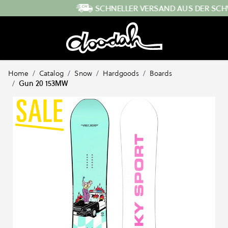
Direkt zum Inhalt
SCHNELLER VERSAND AUS DER SCHWEIZ
Home
/
Catalog
/
Snow
/
Hardgoods
/
Boards
/
Gun 20 153MW