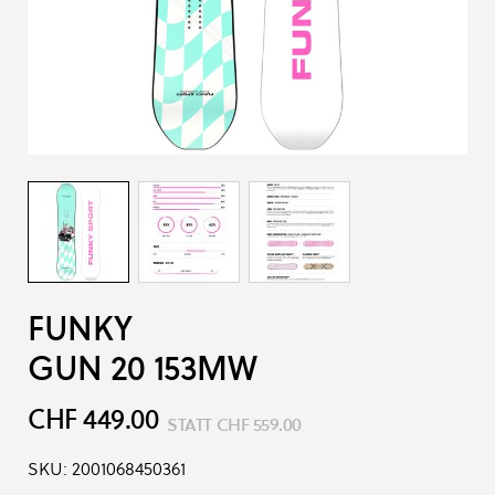
FUNKY
GUN 20 153MW
CHF 449.00
STATT
CHF 559.00
SKU:
2001068450361