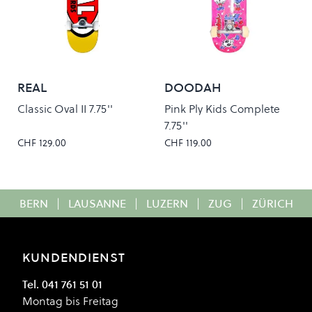
REAL
DOODAH
Classic Oval II 7.75''
Pink Ply Kids Complete
7.75''
CHF 129.00
CHF 119.00
BERN
|
LAUSANNE
|
LUZERN
|
ZUG
|
ZÜRICH
KUNDENDIENST
Tel. 041 761 51 01
Montag bis Freitag