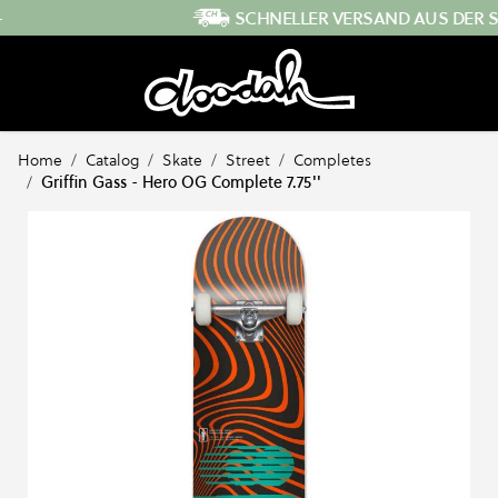
Direkt zum Inhalt
SCHNELLER VERSAND AUS DER SCHWEIZ
…
Home
/
Catalog
/
Skate
/
Street
/
Completes
/
Griffin Gass - Hero OG Complete 7.75''