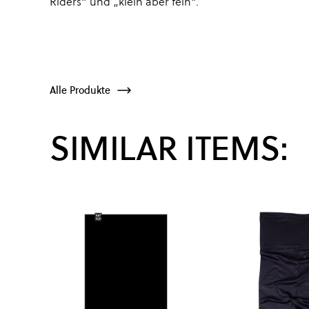
Riders“ und „klein aber fein“.
Alle Produkte
SIMILAR ITEMS: