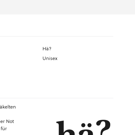
Hä?
Unisex
häkelten
ser Not
 für