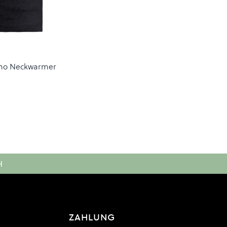
ino Neckwarmer
H
ZAHLUNG