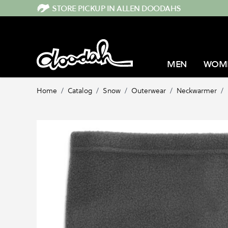
Direkt zum Inhalt
STORE PICKUP IN ALLEN DOODAHS
MEN
WOM
Home
/
Catalog
/
Snow
/
Outerwear
/
Neckwarmer
/