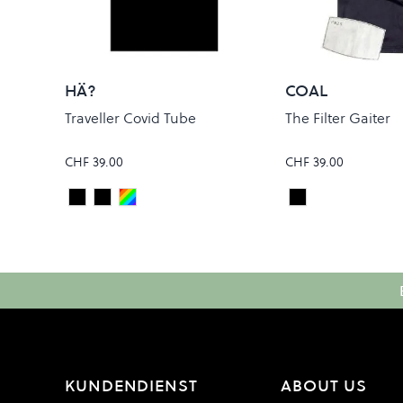
HÄ?
COAL
Traveller Covid Tube
The Filter Gaiter
CHF 39.00
CHF 39.00
Black
Dark Storm
Windlip
Black
Colour
Colour
KUNDENDIENST
ABOUT US