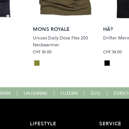
MONS ROYALE
HÄ?
Unisex Daily Dose Flex 200
Drifter Mer
Neckwarmer
CHF 35.00
CHF 39.00
Dark Olive
Black
Colour
Colour
BERN
|
LAUSANNE
|
LUZERN
|
ZUG
|
ZÜRIC
LIFESTYLE
SERVICE