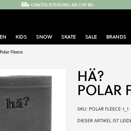
GRATISLIEFERUNG AB CHF 80.-
EN
KIDS
SNOW
SKATE
SALE
BRANDS
Polar Fleece
HÄ?
POLAR 
SKU:
POLAR FLEECE-1_1
DIESER ARTIKEL IST LE