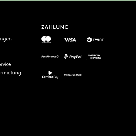
ZAHLUNG
ungen
rvice
ermietung
.