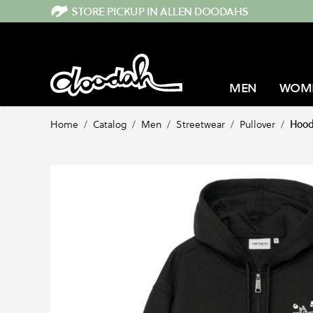
Direkt zum Inhalt
STORE PICKUP IN ALLEN DOODAHS
MEN
WOM
Home
/
Catalog
/
Men
/
Streetwear
/
Pullover
/
Hood