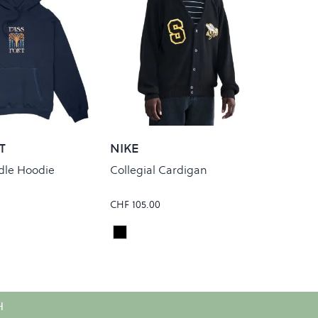
T
NIKE
le Hoodie
Collegial Cardigan
CHF 105.00
Black
Colour
H