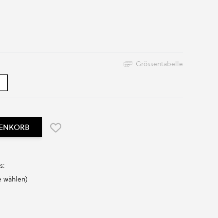
Grössentabelle
RENKORB
s:
 wählen)