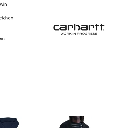
dwin
reichen
in.