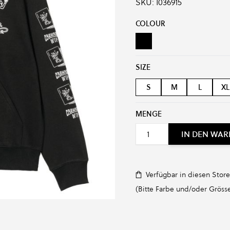
SKU:
I036915
Produkt-Optionen:
COLOUR
Black
SIZE
S
M
L
XL
MENGE
IN DEN WA
Verfügbar in diesen Store
(Bitte Farbe und/oder Grösse