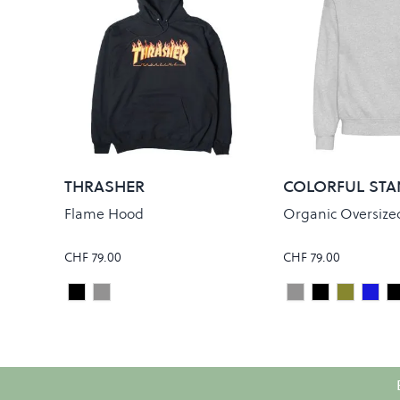
THRASHER
COLORFUL ST
Flame Hood
Organic Oversize
CHF 79.00
CHF 79.00
Black
Grey
Heather Grey
Deep Black
Dusty Ol
Fade
Colour
Colour