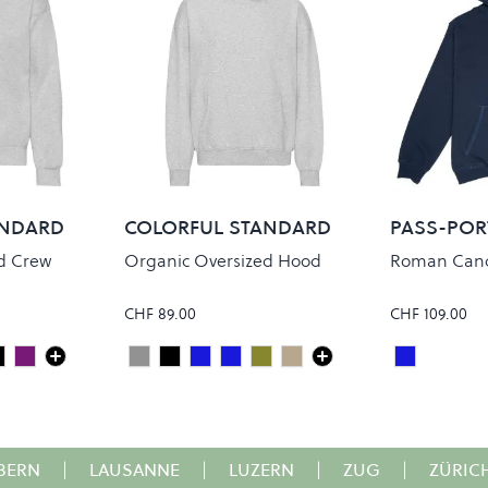
ANDARD
COLORFUL STANDARD
PASS-POR
d Crew
Organic Oversized Hood
Roman Cand
CHF 89.00
CHF 109.00
ive
d Indigo
Faded Black
Pearly Purple
Heather Grey
Deep Black
Navy Blue
Steel Blue
Dusty Olive
Faded Khaki
Navy
Colour
Colour
BERN
|
LAUSANNE
|
LUZERN
|
ZUG
|
ZÜRIC