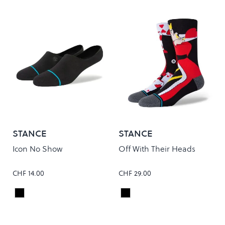
STANCE
STANCE
Icon No Show
Off With Their Heads
CHF 14.00
CHF 29.00
Black
Black
Colour
Colour