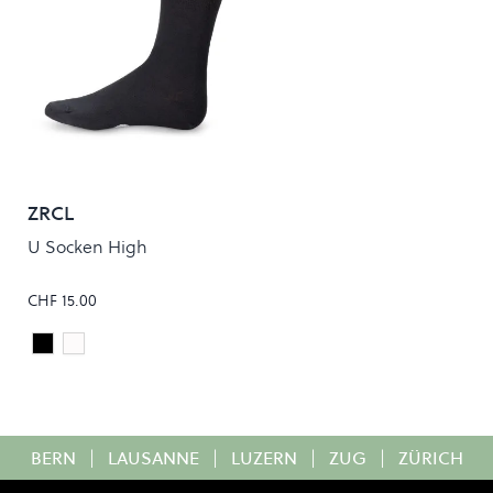
ZRCL
U Socken High
CHF 15.00
Black
White
Colour
BERN
|
LAUSANNE
|
LUZERN
|
ZUG
|
ZÜRICH