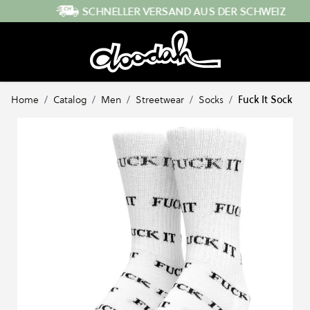
Direkt zum Inhalt
SCHNELLER VERSAND AUS DER SCHWEIZ
Home
/
Catalog
/
Men
/
Streetwear
/
Socks
/
Fuck It Sock