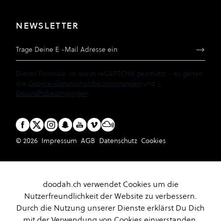
NEWSLETTER
E-Mail Adresse
Dieses Formular ist durch reCAPTCHA geschützt - es gelten
die
Google-Datenschutzbestimmungen
und
-
Geschäftsbedingungen
.
© 2026
Impressum
AGB
Datenschutz
Cookies
doodah.ch verwendet Cookies um die
Nutzerfreundlichkeit der Website zu verbessern.
Durch die Nutzung unserer Dienste erklärst Du Dich
mit der Verwendung von Cookies einverstanden.