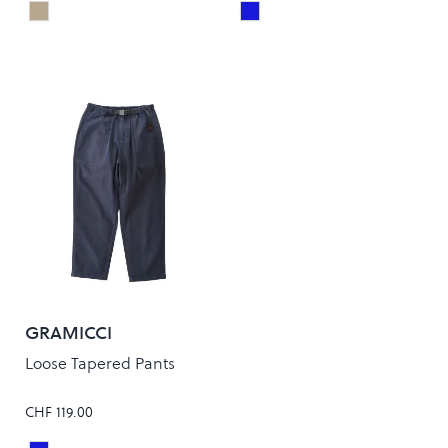
Khaki
Light Indigo
Colour
Colour
GRAMICCI
Loose Tapered Pants
CHF 119.00