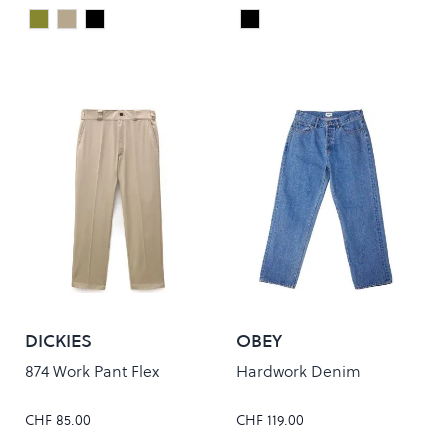
Cypress Rinsed
Leather Rinsed
Black Rinsed
Black
Colour
Colour
DICKIES
OBEY
874 Work Pant Flex
Hardwork Denim
CHF 85.00
CHF 119.00