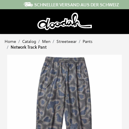
Direkt zum Inhalt
SCHNELLER VERSAND AUS DER SCHWEIZ
Home
/
Catalog
/
Men
/
Streetwear
/
Pants
/
Network Track Pant