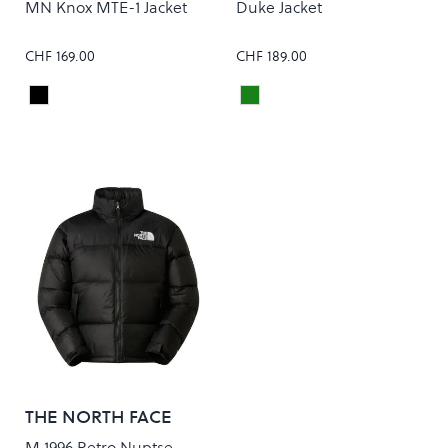
MN Knox MTE-1 Jacket
Duke Jacket
CHF 169.00
CHF 189.00
Black
SILVER PINE/WAX
Colour
Colour
THE NORTH FACE
M 1996 Retro Nuptse