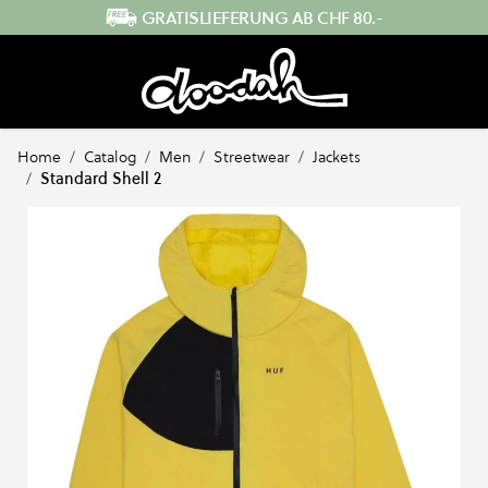
Direkt zum Inhalt
SCHNELLER VERSAND AUS DER SCHWEIZ
Home
/
Catalog
/
Men
/
Streetwear
/
Jackets
/
Standard Shell 2