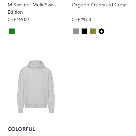
STANDARD
M Sweater Melk Swiss
Organic Oversized Crew
Edition
CHF 169.00
CHF 79.00
Dark Green
Heather Grey
Deep Black
Dusty Olive
Colour
Colour
COLORFUL