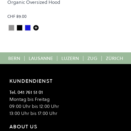
STANDARD
Organic Oversized Hood
CHF 89.00
Heather Grey
Deep Black
Navy Blue
Colour
BERN
|
LAUSANNE
|
LUZERN
|
ZUG
|
ZÜRICH
KUNDENDIENST
Tel. 041 761 51 01
Montag bis Freitag
09:00 Uhr bis 12:00 Uhr
13:00 Uhr bis 17:00 Uhr
ABOUT US