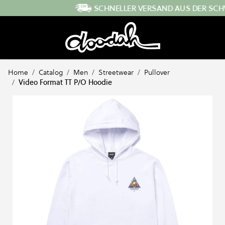
Direkt zum Inhalt
SCHNELLER VERSAND AUS DER SCHWEIZ
Home
/
Catalog
/
Men
/
Streetwear
/
Pullover
/
Video Format TT P/O Hoodie