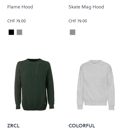
Flame Hood
Skate Mag Hood
CHF 79.00
CHF 79.00
Black
Grey
Grey
Colour
Colour
ZRCL
COLORFUL