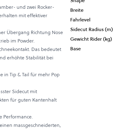
Shape
 Camber- und zwei Rocker-
Breite
rhalten mit effektiver
Fahrlevel
Sidecut Radius (m)
rüher Übergang Richtung Nose
Gewicht Rider (kg)
trieb im Powder.
Base
 Schneekontakt. Das bedeutet
nd erhöhte Stabilität bei
 in Tip & Tail für mehr Pop
sster Sidecut mit
ten für guten Kantenhalt
rte Performance.
r einen massgeschneiderten,