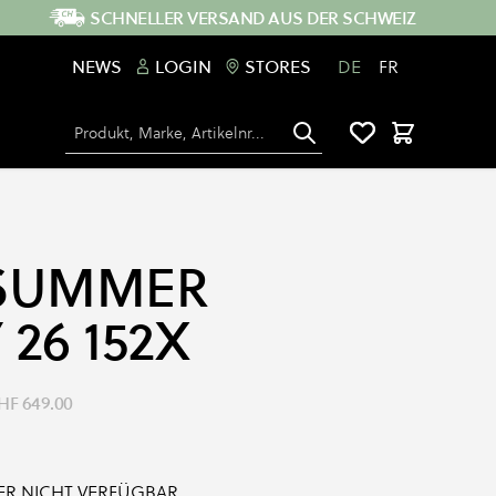
SCHNELLER VERSAND AUS DER SCHWEIZ
NEWS
LOGIN
STORES
DE
FR
Suche
Warenkorb
 SUMMER
 26 152X
HF 649.00
IDER NICHT VERFÜGBAR