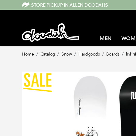
Direkt zum Inhalt
STORE PICKUP IN ALLEN DOODAHS
MEN
WOM
Home
/
Catalog
/
Snow
/
Hardgoods
/
Boards
/
Infin