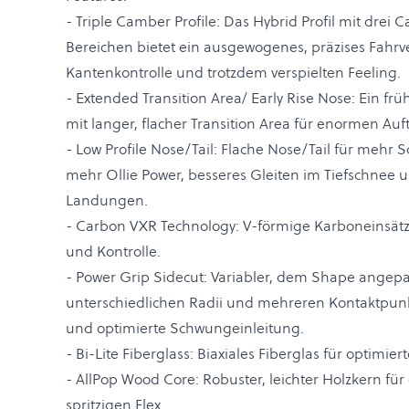
- Triple Camber Profile: Das Hybrid Profil mit drei
Bereichen bietet ein ausgewogenes, präzises Fahrve
Kantenkontrolle und trotzdem verspielten Feeling.
- Extended Transition Area/ Early Rise Nose: Ein f
mit langer, flacher Transition Area für enormen Auf
- Low Profile Nose/Tail: Flache Nose/Tail für mehr
mehr Ollie Power, besseres Gleiten im Tiefschnee u
Landungen.
- Carbon VXR Technology: V-förmige Karboneinsätze
und Kontrolle.
- Power Grip Sidecut: Variabler, dem Shape angepa
unterschiedlichen Radii und mehreren Kontaktpunk
und optimierte Schwungeinleitung.
- Bi-Lite Fiberglass: Biaxiales Fiberglas für optimie
- AllPop Wood Core: Robuster, leichter Holzkern fü
spritzigen Flex