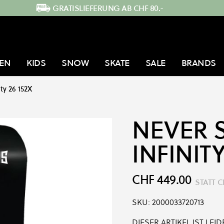
GRATISLIEFERUNG AB CHF 80.-
EN
KIDS
SNOW
SKATE
SALE
BRANDS
ity 26 152X
NEVER
INFINITY
CHF 449.00
STATT
C
SKU:
2000033720713
DIESER ARTIKEL IST LE