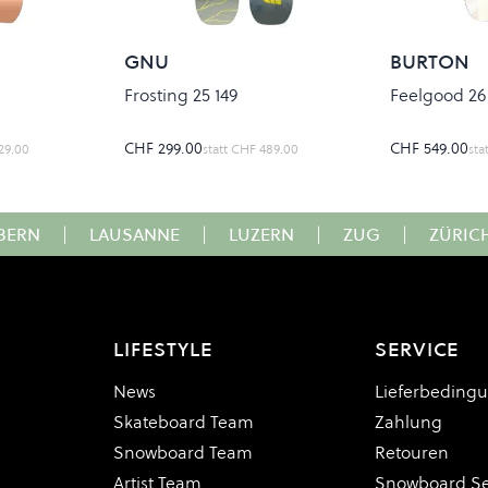
GNU
BURTON
Frosting 25 149
Feelgood 26
CHF 299.00
CHF 549.00
29.00
statt
CHF 489.00
sta
BERN
|
LAUSANNE
|
LUZERN
|
ZUG
|
ZÜRIC
LIFESTYLE
SERVICE
News
Lieferbeding
Skateboard Team
Zahlung
Snowboard Team
Retouren
Artist Team
Snowboard Se