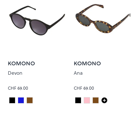
KOMONO
KOMONO
Devon
Ana
CHF 69.00
CHF 69.00
Carbon
WIND
DARK TORTOISE
Black
Peony
Tortoise
Colour
Colour