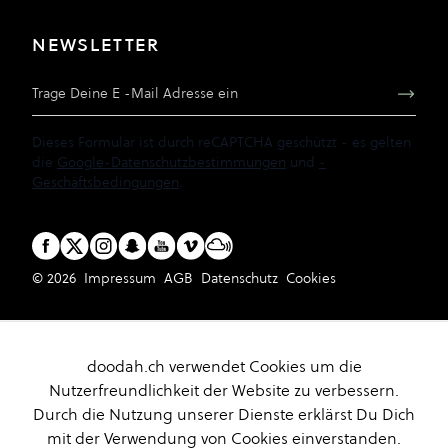
NEWSLETTER
E-Mail Adresse
Dieses Formular ist durch reCAPTCHA geschützt - es gelten
die
Google-Datenschutzbestimmungen
und
-
Geschäftsbedingungen
.
© 2026
Impressum
AGB
Datenschutz
Cookies
doodah.ch verwendet Cookies um die
Nutzerfreundlichkeit der Website zu verbessern.
Durch die Nutzung unserer Dienste erklärst Du Dich
mit der Verwendung von Cookies einverstanden.