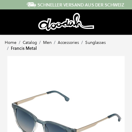
Direkt zum Inhalt
SCHNELLER VERSAND AUS DER SCHWEIZ
…
Home
/
Catalog
/
Men
/
Accessories
/
Sunglasses
/
Francis Metal