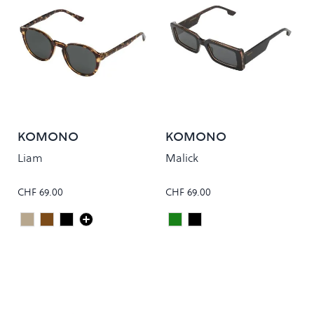
KOMONO
KOMONO
Liam
Malick
CHF 69.00
CHF 69.00
Sahara
Tortoise
Carbon
Moss
Black Tortoise
Colour
Colour