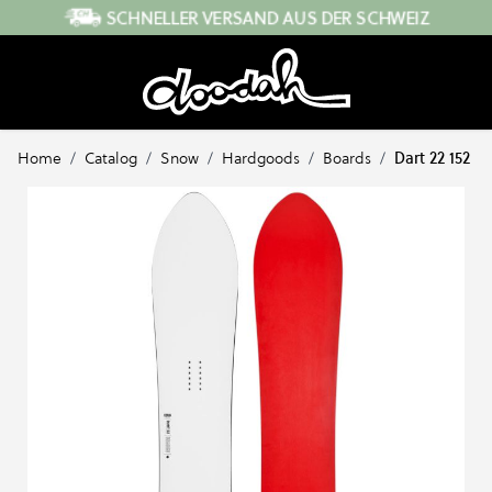
Direkt zum Inhalt
SCHNELLER VERSAND AUS DER SCHWEIZ
Home
/
Catalog
/
Snow
/
Hardgoods
/
Boards
/
Dart 22 152