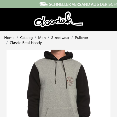
Direkt zum Inhalt
SCHNELLER VERSAND AUS DER SCHWEIZ
Home
/
Catalog
/
Men
/
Streetwear
/
Pullover
/
Classic Seal Hoody