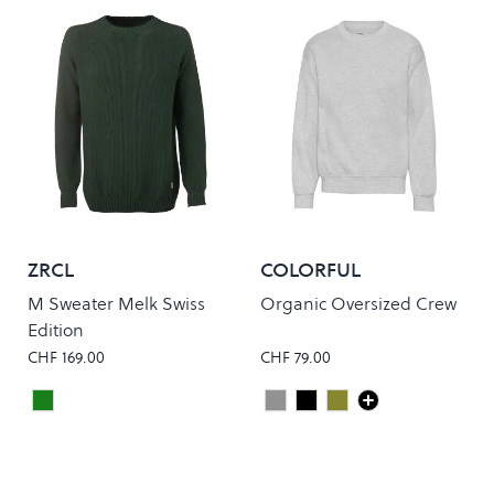
ZRCL
COLORFUL
STANDARD
M Sweater Melk Swiss
Organic Oversized Crew
Edition
CHF 169.00
CHF 79.00
Dark Green
Heather Grey
Deep Black
Dusty Olive
Colour
Colour