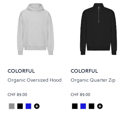
COLORFUL
COLORFUL
STANDARD
STANDARD
Organic Oversized Hood
Organic Quarter Zip
CHF 89.00
CHF 89.00
Heather Grey
Deep Black
Navy Blue
Deep Black
Steel Blue
Faded Black
Colour
Colour