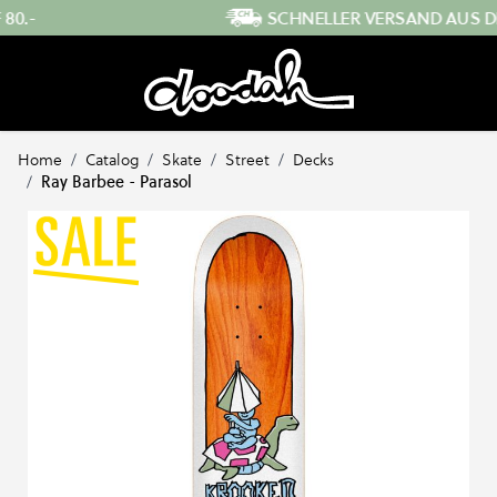
Direkt zum Inhalt
SCHNELLER VERSAND AUS DER SCHWEIZ
…
Home
/
Catalog
/
Skate
/
Street
/
Decks
/
Ray Barbee - Parasol