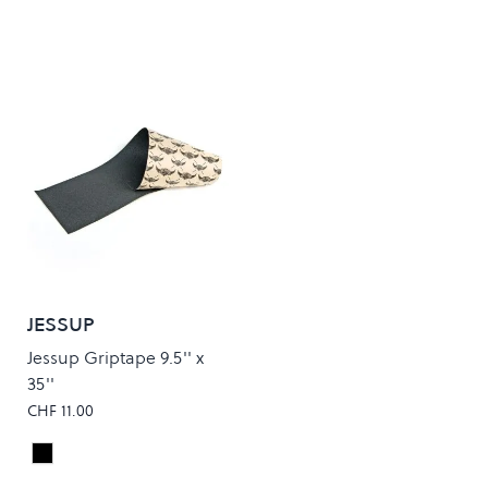
JESSUP
Jessup Griptape 9.5'' x
35''
CHF 11.00
Black
Colour