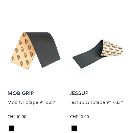
MOB GRIP
JESSUP
Mob Griptape 9'' x 33''
Jessup Griptape 9'' x 33''
CHF 10.00
CHF 10.00
Black
Black
Colour
Colour