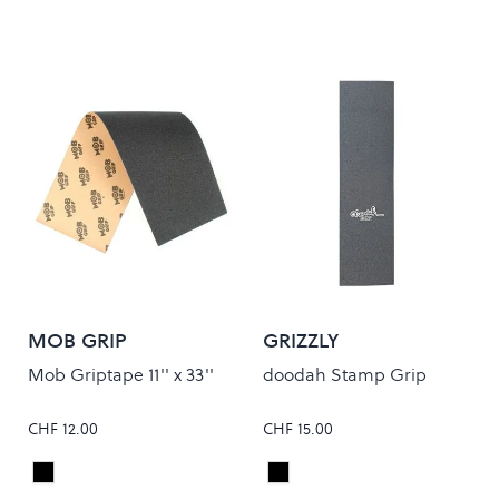
MOB GRIP
GRIZZLY
Mob Griptape 11'' x 33''
doodah Stamp Grip
CHF 12.00
CHF 15.00
Black
Black
Colour
Colour