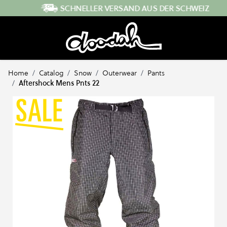
Direkt zum Inhalt
SCHNELLER VERSAND AUS DER SCHWEIZ
Home
/
Catalog
/
Snow
/
Outerwear
/
Pants
/
Aftershock Mens Pnts 22