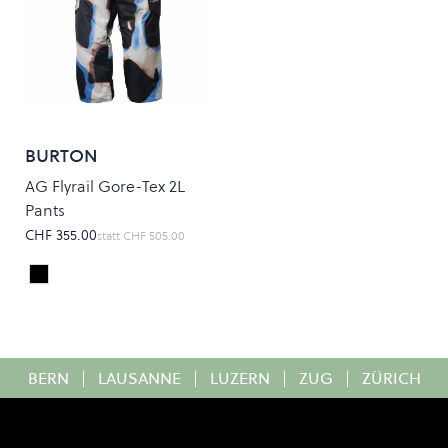
BURTON
AG Flyrail Gore-Tex 2L
Pants
CHF 355.00
statt
CHF 505.00
LARGE ACIDIC WATERCOLOR
Colour
BERN
|
LAUSANNE
|
LUZERN
|
ZUG
|
ZÜRICH