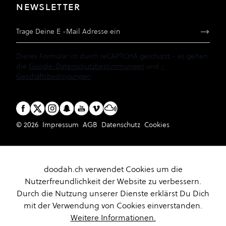
NEWSLETTER
E-Mail Adresse
Dieses Formular ist durch reCAPTCHA geschützt - es gelten
die
Google-Datenschutzbestimmungen
und
-
Geschäftsbedingungen
.
© 2026
Impressum
AGB
Datenschutz
Cookies
doodah.ch verwendet Cookies um die
Nutzerfreundlichkeit der Website zu verbessern.
Durch die Nutzung unserer Dienste erklärst Du Dich
mit der Verwendung von Cookies einverstanden.
Weitere Informationen.