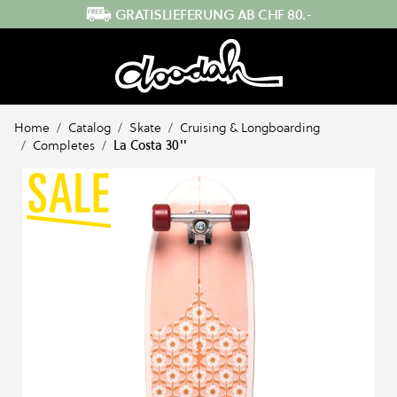
Direkt zum Inhalt
GRATISLIEFERUNG AB CHF 80.-
Home
/
Catalog
/
Skate
/
Cruising & Longboarding
/
Completes
/
La Costa 30''