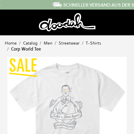
Direkt zum Inhalt
SCHNELLER VERSAND AUS DER SCHWEIZ
…
Home
/
Catalog
/
Men
/
Streetwear
/
T-Shirts
/
Corp World Tee