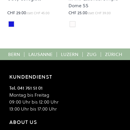
Dome SS
CHF 29.00
CHF 25.00
statt
CHF 45.00
statt
CHF 39.00
Navy
TNF White
Colour
Colour
BERN
|
LAUSANNE
|
LUZERN
|
ZUG
|
ZÜRICH
KUNDENDIENST
Tel. 041 761 51 01
Montag bis Freitag
09:00 Uhr bis 12:00 Uhr
13:00 Uhr bis 17:00 Uhr
ABOUT US