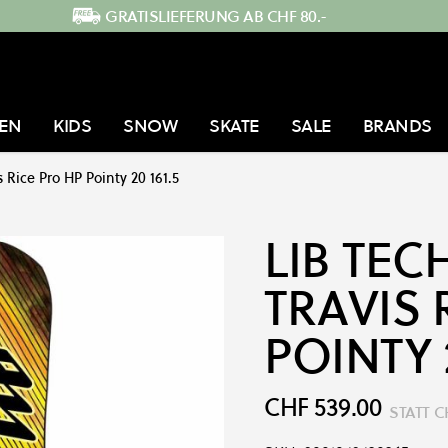
GRATISLIEFERUNG AB CHF 80.-
EN
KIDS
SNOW
SKATE
SALE
BRANDS
s Rice Pro HP Pointy 20 161.5
LIB TEC
TRAVIS 
POINTY 2
CHF 539.00
STATT
C