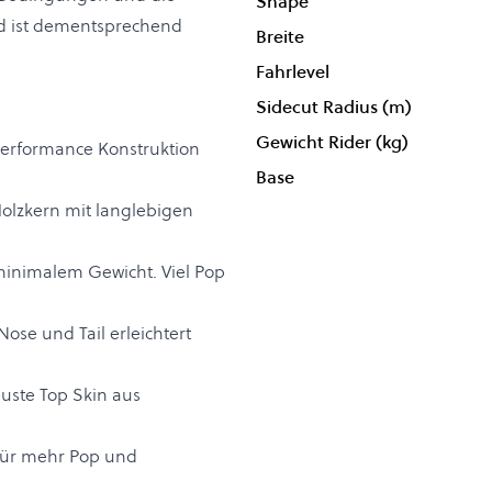
Shape
und ist dementsprechend
Breite
Fahrlevel
Sidecut Radius (m)
Gewicht Rider (kg)
Performance Konstruktion
Base
Holzkern mit langlebigen
minimalem Gewicht. Viel Pop
Nose und Tail erleichtert
buste Top Skin aus
z für mehr Pop und