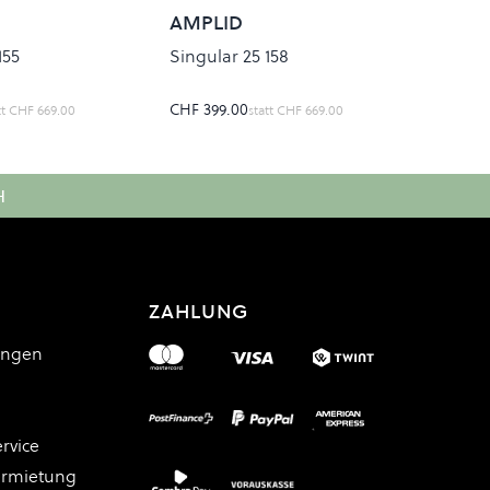
AMPLID
155
Singular 25 158
CHF 399.00
tt
CHF 669.00
statt
CHF 669.00
H
ZAHLUNG
ungen
rvice
ermietung