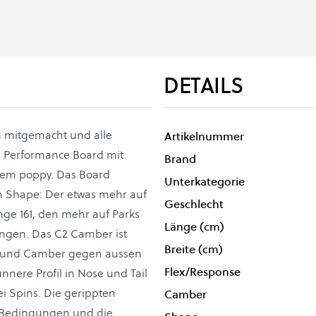
DETAILS
em mitgemacht und alle
Artikelnummer
gh Performance Board mit
Brand
xtrem poppy. Das Board
Unterkategorie
n Shape: Der etwas mehr auf
Geschlecht
nge 161, den mehr auf Parks
Länge (cm)
ängen. Das C2 Camber ist
Breite (cm)
te und Camber gegen aussen
Flex/Response
nnere Profil in Nose und Tail
ei Spins. Die gerippten
Camber
 Bedingungen und die