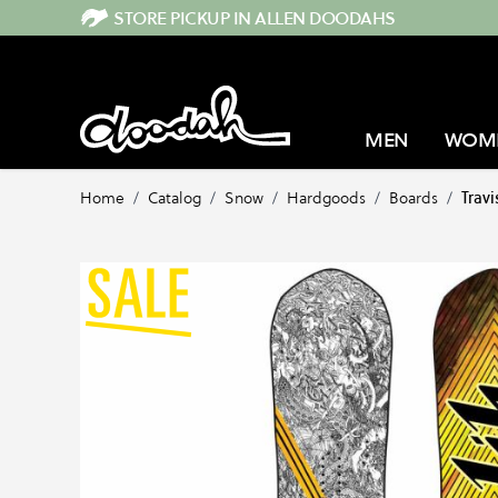
Direkt zum Inhalt
STORE PICKUP IN ALLEN DOODAHS
MEN
WOM
Home
/
Catalog
/
Snow
/
Hardgoods
/
Boards
/
Travi