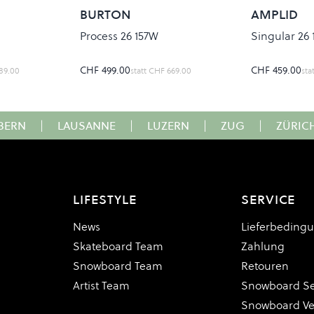
BURTON
AMPLID
Process 26 157W
Singular 26 
CHF 499.00
CHF 459.00
89.00
statt
CHF 669.00
sta
BERN
|
LAUSANNE
|
LUZERN
|
ZUG
|
ZÜRIC
LIFESTYLE
SERVICE
News
Lieferbeding
Skateboard Team
Zahlung
Snowboard Team
Retouren
Artist Team
Snowboard Se
Snowboard V