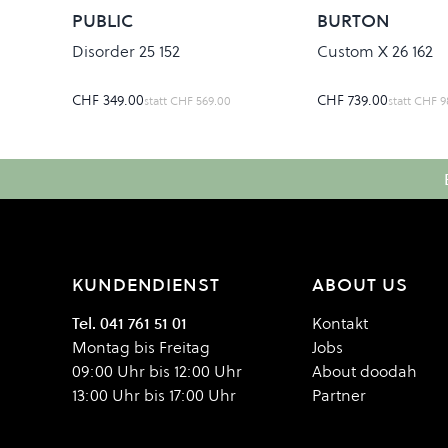
PUBLIC
BURTON
Disorder 25 152
Custom X 26 162
CHF 349.00
CHF 739.00
statt
CHF 569.00
statt
CHF 9
KUNDENDIENST
ABOUT US
Tel. 041 761 51 01
Kontakt
Montag bis Freitag
Jobs
09:00 Uhr bis 12:00 Uhr
About doodah
13:00 Uhr bis 17:00 Uhr
Partner