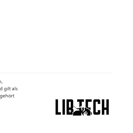
m,
gilt als
 gehört