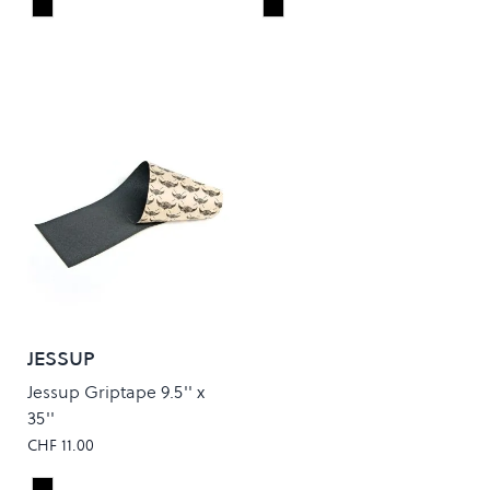
Black
Black
Colour
Colour
JESSUP
Jessup Griptape 9.5'' x
35''
CHF 11.00