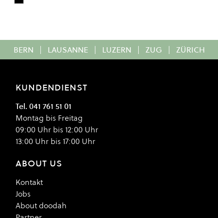
Black
Colour
BERN
|
LAUSANNE
|
LUZERN
|
ZUG
|
ZÜRICH
KUNDENDIENST
Tel. 041 761 51 01
Montag bis Freitag
09:00 Uhr bis 12:00 Uhr
13:00 Uhr bis 17:00 Uhr
ABOUT US
Kontakt
Jobs
About doodah
Partner