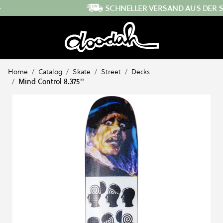
Direkt zum Inhalt
SCHNELLER VERSAND AUS DER SCHWEIZ
…
Home
/
Catalog
/
Skate
/
Street
/
Decks
/
Mind Control 8.375''