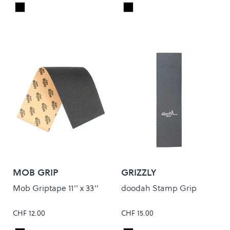
Black
Black
Colour
Colour
MOB GRIP
GRIZZLY
Mob Griptape 11'' x 33''
doodah Stamp Grip
CHF 12.00
CHF 15.00