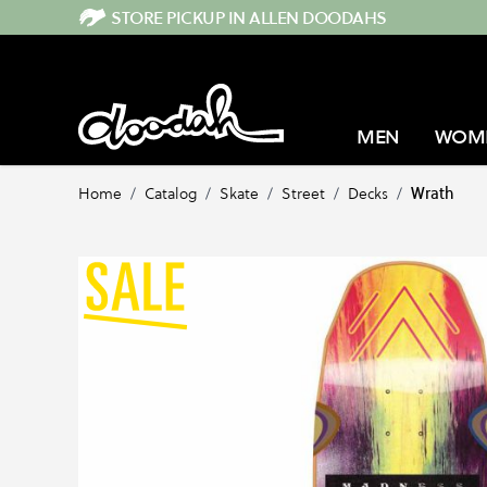
Direkt zum Inhalt
STORE PICKUP IN ALLEN DOODAHS
MEN
WOM
Home
/
Catalog
/
Skate
/
Street
/
Decks
/
Wrath