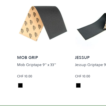
MOB GRIP
JESSUP
Mob Griptape 9'' x 33''
Jessup Griptape 9''
CHF 10.00
CHF 10.00
Black
Black
Colour
Colour