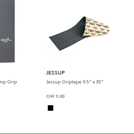
JESSUP
mp Grip
Jessup Griptape 9.5'' x 35''
CHF 11.00
Black
Colour