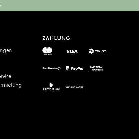
H
ZAHLUNG
ungen
rvice
ermietung