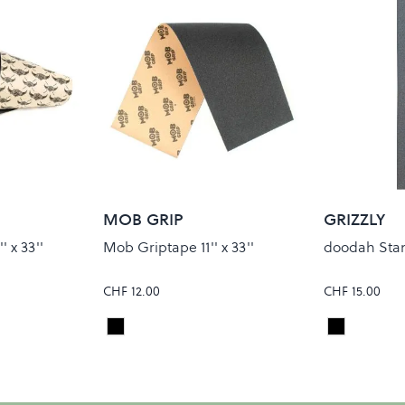
MOB GRIP
GRIZZLY
 x 33''
Mob Griptape 11'' x 33''
doodah Sta
CHF 12.00
CHF 15.00
Black
Black
Colour
Colour