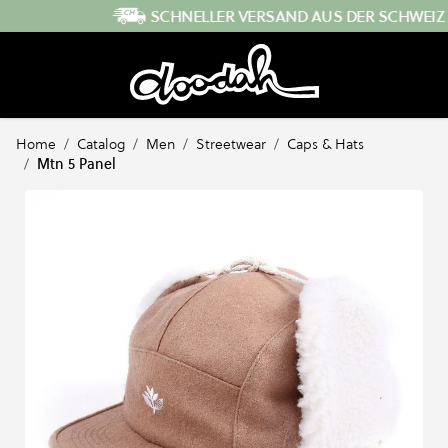
Direkt zum Inhalt
SCHNELLER VERSAND AUS DER SCHWEIZ
Home
/
Catalog
/
Men
/
Streetwear
/
Caps & Hats
/
Mtn 5 Panel