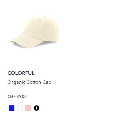
COLORFUL
STANDARD
Organic Cotton Cap
CHF 39.00
Faded Indigo
Ivory White
FADED PINK
Colour