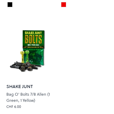
Black
Red
Colour
Colour
SHAKE JUNT
Bag O' Bolts 7/8 Allen (1
Green, 1 Yellow)
CHF 6.00