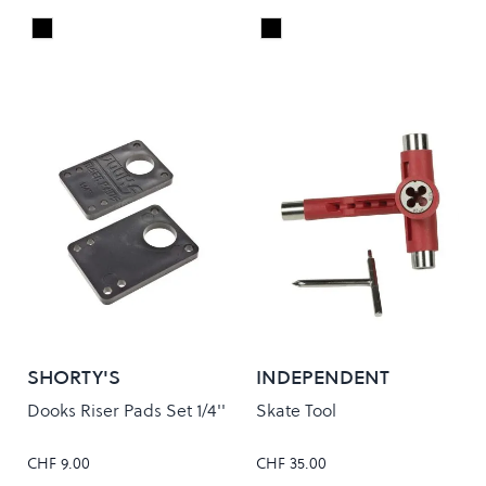
Black
Black
Colour
Colour
SHORTY'S
INDEPENDENT
Dooks Riser Pads Set 1/4''
Skate Tool
CHF 9.00
CHF 35.00