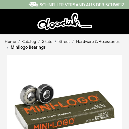
Direkt zum Inhalt
SCHNELLER VERSAND AUS DER SCHWEIZ
Home
/
Catalog
/
Skate
/
Street
/
Hardware & Accessories
/
Minilogo Bearings