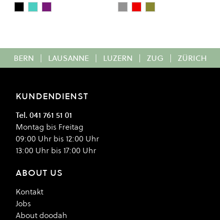
True Black
PETROL GREEN
WASHED LAVENDAR
Ash
Tibetan Red
Military Olive
Colour
Colour
BERN
|
LAUSANNE
|
LUZERN
|
ZUG
|
ZÜRICH
KUNDENDIENST
Tel. 041 761 51 01
Montag bis Freitag
09:00 Uhr bis 12:00 Uhr
13:00 Uhr bis 17:00 Uhr
ABOUT US
Kontakt
Jobs
About doodah