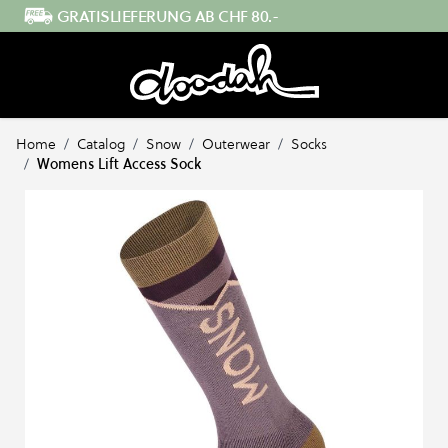
Direkt zum Inhalt
SCHNELLER VERSAND AUS DER SCHWEIZ
Home
/
Catalog
/
Snow
/
Outerwear
/
Socks
/
Womens Lift Access Sock