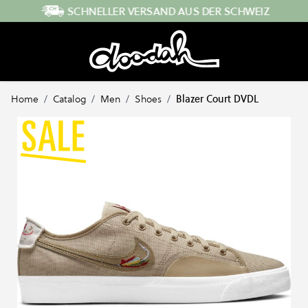
Direkt zum Inhalt
SCHNELLER VERSAND AUS DER SCHWEIZ
Home
/
Catalog
/
Men
/
Shoes
/
Blazer Court DVDL