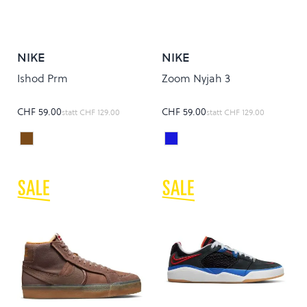
NIKE
NIKE
Ishod Prm
Zoom Nyjah 3
CHF 59.00
CHF 59.00
statt
CHF 129.00
statt
CHF 129.00
BAROQUE BROWN/OBSIDIAN
GAME ROYAL/WHITE
Colour
Colour