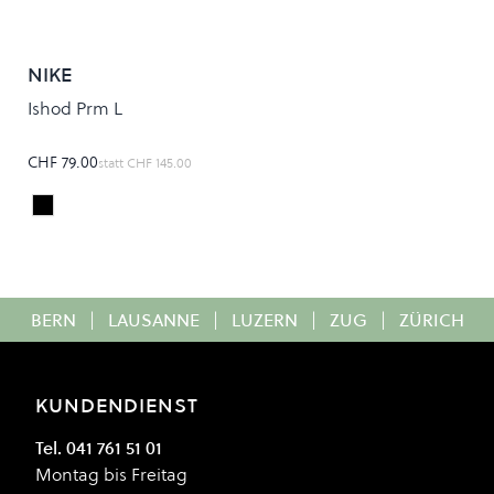
NIKE
Ishod Prm L
CHF 79.00
statt
CHF 145.00
Black/Black
Colour
BERN
|
LAUSANNE
|
LUZERN
|
ZUG
|
ZÜRICH
KUNDENDIENST
Tel. 041 761 51 01
Montag bis Freitag