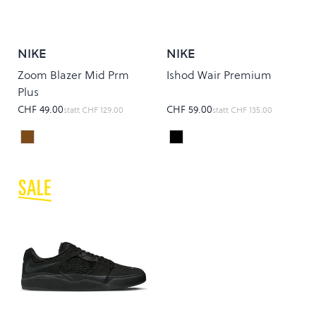
NIKE
NIKE
Zoom Blazer Mid Prm
Ishod Wair Premium
Plus
CHF 49.00
CHF 59.00
statt
CHF 129.00
statt
CHF 135.00
PLUM ECLIPSE
Black/University Red
Colour
Colour