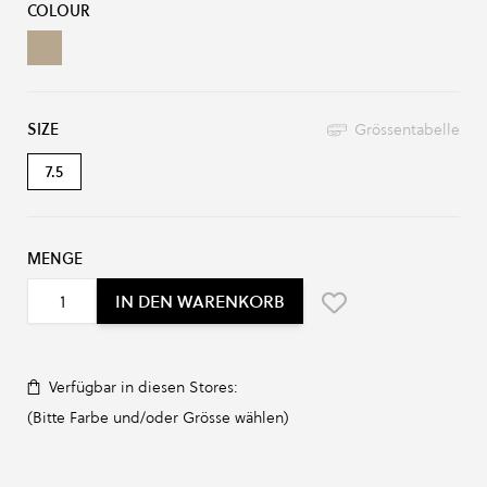
COLOUR
arachute Beige
SIZE
Grössentabelle
7.5
MENGE
IN DEN WARENKORB
Verfügbar in diesen Stores:
(Bitte Farbe und/oder Grösse wählen)