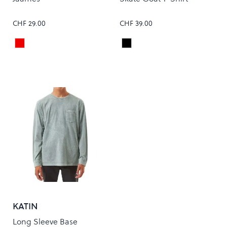
CHF 29.00
CHF 39.00
Sable Red
Black
Colour
Colour
KATIN
Long Sleeve Base