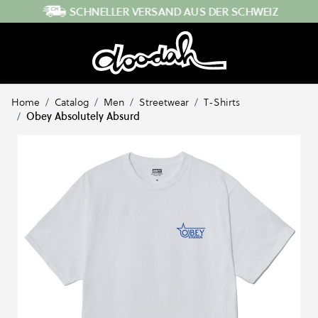
Direkt zum Inhalt
SCHNELLER VERSAND AUS DER SCHWEIZ
Home
/
Catalog
/
Men
/
Streetwear
/
T-Shirts
/
Obey Absolutely Absurd