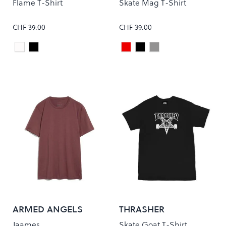
Flame T-Shirt
Skate Mag T-Shirt
CHF 39.00
CHF 39.00
White
Black
Maroon
Black
Grey
Colour
Colour
ARMED ANGELS
THRASHER
Jaames
Skate Goat T-Shirt