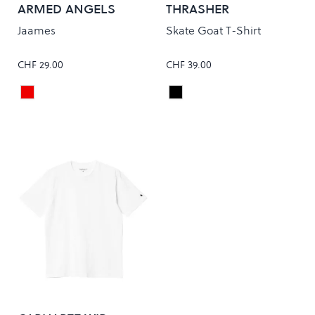
ARMED ANGELS
THRASHER
Jaames
Skate Goat T-Shirt
CHF 29.00
CHF 39.00
Sable Red
Black
Colour
Colour