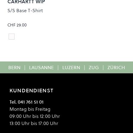
CARHARTT WIP
S/S Base T-Shirt
CHF 29.00
White/Black
Colour
BERN
|
LAUSANNE
|
LUZERN
|
ZUG
|
ZÜRICH
KUNDENDIENST
Tel. 041 761 51 01
Montag bis Freitag
09:00 Uhr bis 12:00 Uhr
13:00 Uhr bis 17:00 Uhr