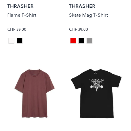
THRASHER
THRASHER
Flame T-Shirt
Skate Mag T-Shirt
CHF 39.00
CHF 39.00
White
Black
Maroon
Black
Grey
Colour
Colour