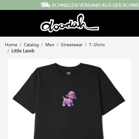
Direkt zum Inhalt
SCHNELLER VERSAND AUS DER SCHWEIZ
Home
/
Catalog
/
Men
/
Streetwear
/
T-Shirts
/
Little Lamb