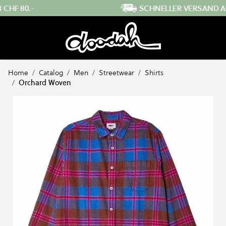
Direkt zum Inhalt
SCHNELLER VERSAND AUS DER SCHWEIZ
…
Home
/
Catalog
/
Men
/
Streetwear
/
Shirts
/
Orchard Woven