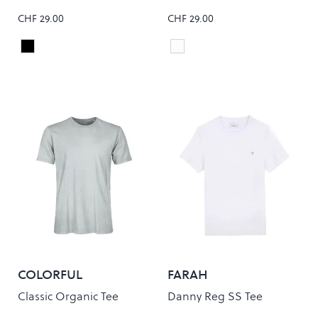
CHF 29.00
CHF 29.00
Black/White
White/Black
Colour
Colour
COLORFUL
FARAH
STANDARD
Classic Organic Tee
Danny Reg SS Tee