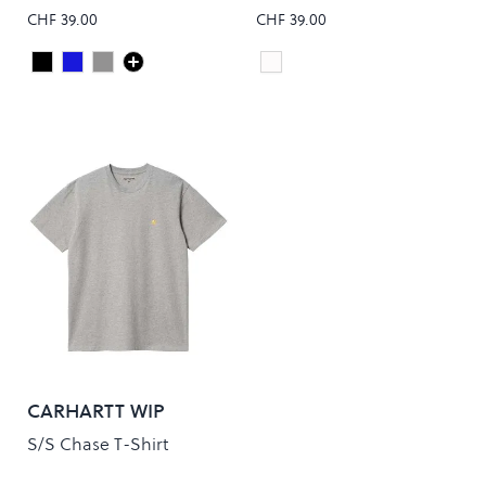
CHF 39.00
CHF 39.00
Deep Black
Steel Blue
FADED GREY
white
Colour
Colour
CARHARTT WIP
S/S Chase T-Shirt