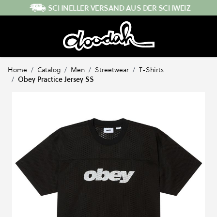
Direkt zum Inhalt
SCHNELLER VERSAND AUS DER SCHWEIZ
Home
/
Catalog
/
Men
/
Streetwear
/
T-Shirts
/
Obey Practice Jersey SS