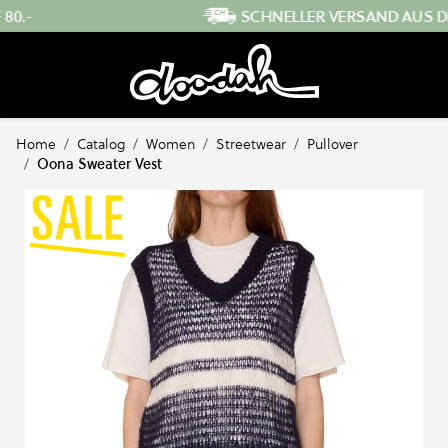
Direkt zum Inhalt
SCHNELLER VERSAND AUS DER SCHWEIZ
Home
/
Catalog
/
Women
/
Streetwear
/
Pullover
/
Oona Sweater Vest