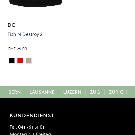
DC
Fish N Destroy 2
CHF 25.00
Black
Chili Pepper
Oatmeal
Colour
BERN
|
LAUSANNE
|
LUZERN
|
ZUG
|
ZÜRICH
KUNDENDIENST
Tel. 041 761 51 01
Montag bis Freitag