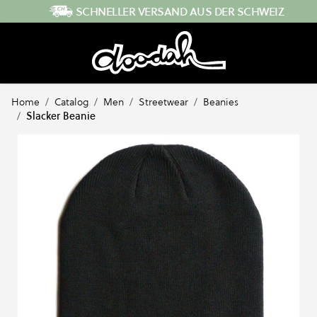
Direkt zum Inhalt
SCHNELLER VERSAND AUS DER SCHWEIZ
Home
/
Catalog
/
Men
/
Streetwear
/
Beanies
/
Slacker Beanie