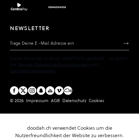
NEWSLETTER
E-Mail Adresse
Dieses Formular ist durch reCAPTCHA geschützt - es gelten
die
Google-Datenschutzbestimmungen
und
-
Geschäftsbedingungen
.
© 2026
Impressum
AGB
Datenschutz
Cookies
doodah.ch verwendet Cookies um die
Nutzerfreundlichkeit der Website zu verbessern.