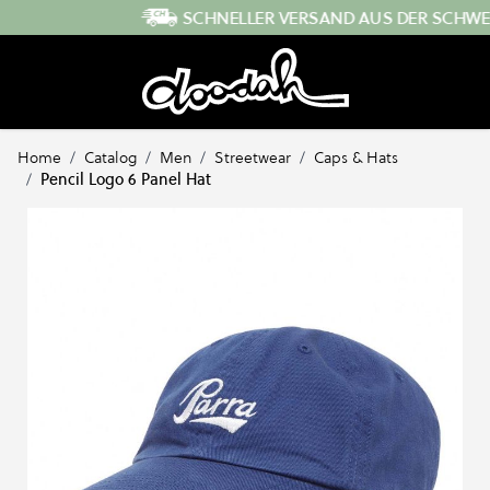
Direkt zum Inhalt
SCHNELLER VERSAND AUS DER SCHWEIZ
Home
/
Catalog
/
Men
/
Streetwear
/
Caps & Hats
/
Pencil Logo 6 Panel Hat