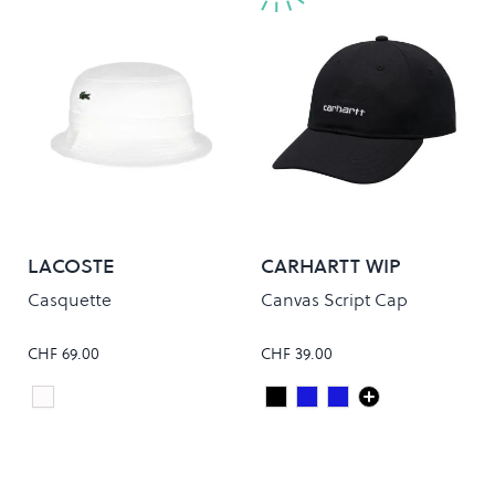
LACOSTE
CARHARTT WIP
Casquette
Canvas Script Cap
CHF 69.00
CHF 39.00
Blanc
Black/White
JUPITER/WHITE
DEEP NIGHT/GENT
Colour
Colour