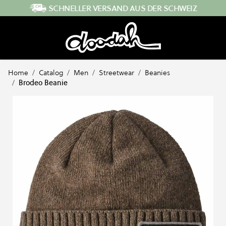
Direkt zum Inhalt
SCHNELLER VERSAND AUS DER SCHWEIZ
Home
/
Catalog
/
Men
/
Streetwear
/
Beanies
/
Brodeo Beanie