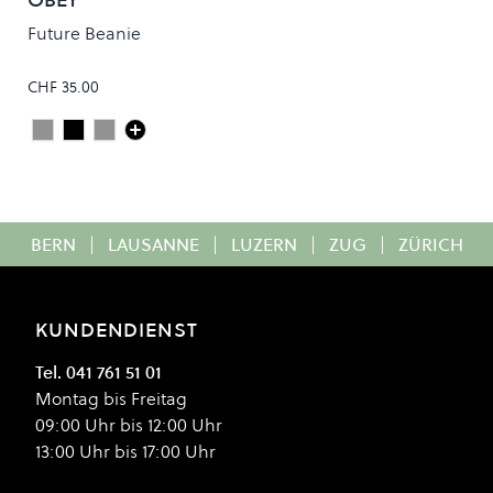
Future Beanie
CHF 35.00
Heather Grey
Black
SILVER GREY
Colour
BERN
|
LAUSANNE
|
LUZERN
|
ZUG
|
ZÜRICH
KUNDENDIENST
Tel. 041 761 51 01
Montag bis Freitag
09:00 Uhr bis 12:00 Uhr
13:00 Uhr bis 17:00 Uhr