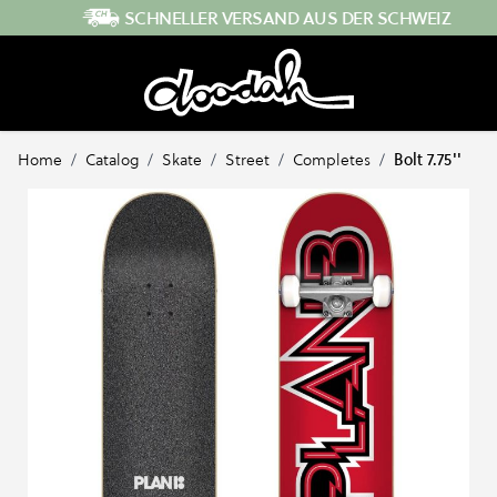
Direkt zum Inhalt
SCHNELLER VERSAND AUS DER SCHWEIZ
Home
/
Catalog
/
Skate
/
Street
/
Completes
/
Bolt 7.75''