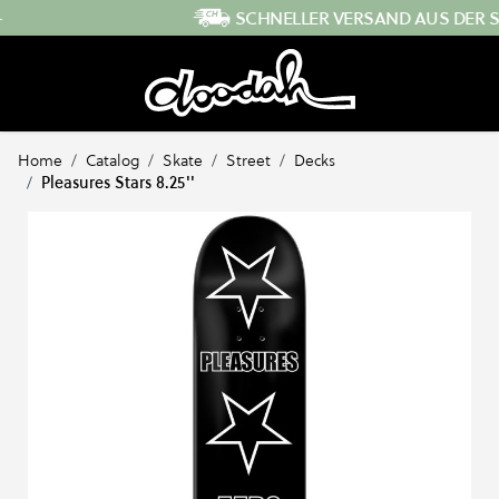
Direkt zum Inhalt
SCHNELLER VERSAND AUS DER SCHWEIZ
Home
/
Catalog
/
Skate
/
Street
/
Decks
/
Pleasures Stars 8.25''