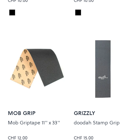
CHF 10.00
CHF 10.00
Black
Black
Colour
Colour
MOB GRIP
GRIZZLY
Mob Griptape 11'' x 33''
doodah Stamp Grip
CHF 12.00
CHF 15.00