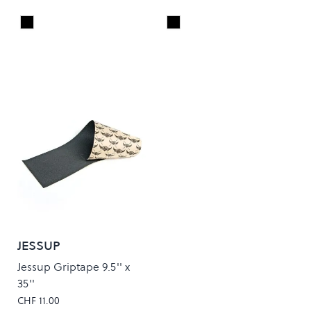
Black
Black
Colour
Colour
JESSUP
Jessup Griptape 9.5'' x
35''
CHF 11.00