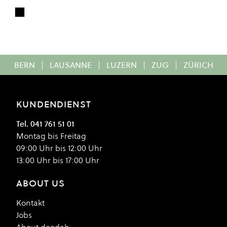
Black
Colour
BERN
|
LAUSANNE
|
LUZERN
|
ZUG
|
ZÜRICH
KUNDENDIENST
Tel. 041 761 51 01
Montag bis Freitag
09:00 Uhr bis 12:00 Uhr
13:00 Uhr bis 17:00 Uhr
ABOUT US
Kontakt
Jobs