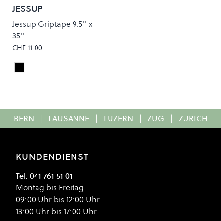
JESSUP
Jessup Griptape 9.5'' x
35''
CHF 11.00
Black
Colour
BERN
|
LAUSANNE
|
LUZERN
|
ZUG
|
ZÜRICH
KUNDENDIENST
Tel. 041 761 51 01
Montag bis Freitag
09:00 Uhr bis 12:00 Uhr
13:00 Uhr bis 17:00 Uhr