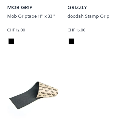
MOB GRIP
GRIZZLY
Mob Griptape 11'' x 33''
doodah Stamp Grip
CHF 12.00
CHF 15.00
Black
Black
Colour
Colour