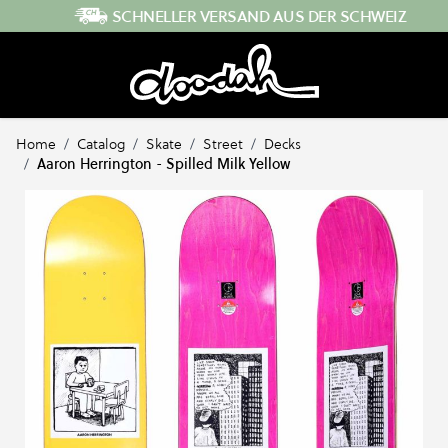
Direkt zum Inhalt
SCHNELLER VERSAND AUS DER SCHWEIZ
Home
/
Catalog
/
Skate
/
Street
/
Decks
/
Aaron Herrington - Spilled Milk Yellow