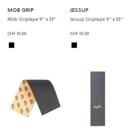
MOB GRIP
JESSUP
Mob Griptape 9'' x 33''
Jessup Griptape 9'' x 33''
CHF 10.00
CHF 10.00
Black
Black
Colour
Colour