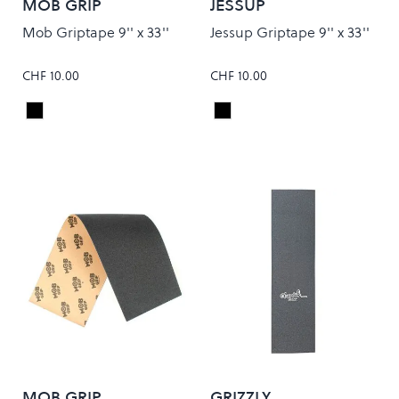
MOB GRIP
JESSUP
Mob Griptape 9'' x 33''
Jessup Griptape 9'' x 33''
CHF 10.00
CHF 10.00
Black
Black
Colour
Colour
MOB GRIP
GRIZZLY