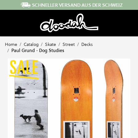
Direkt zum Inhalt
SCHNELLER VERSAND AUS DER SCHWEIZ
Home
/
Catalog
/
Skate
/
Street
/
Decks
/
Paul Grund - Dog Studies