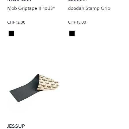
Mob Griptape 11'' x 33''
doodah Stamp Grip
CHF 12.00
CHF 15.00
Black
Black
Colour
Colour
JESSUP