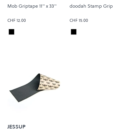
Mob Griptape 11'' x 33''
doodah Stamp Grip
CHF 12.00
CHF 15.00
Black
Black
Colour
Colour
JESSUP