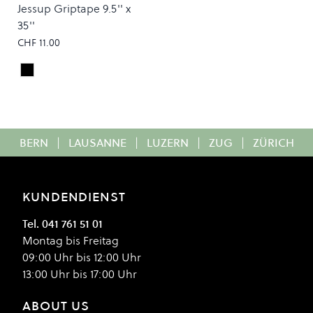
Jessup Griptape 9.5'' x
35''
CHF 11.00
Black
Colour
BERN
|
LAUSANNE
|
LUZERN
|
ZUG
|
ZÜRICH
KUNDENDIENST
Tel. 041 761 51 01
Montag bis Freitag
09:00 Uhr bis 12:00 Uhr
13:00 Uhr bis 17:00 Uhr
ABOUT US