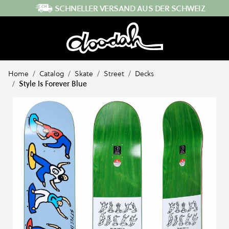
Direkt zum Inhalt
SCHNELLER VERSAND AUS DER SCHWEIZ
Home
/
Catalog
/
Skate
/
Street
/
Decks
/
Style Is Forever Blue