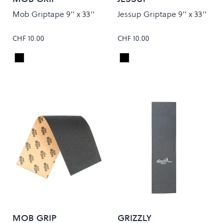
Mob Griptape 9'' x 33''
Jessup Griptape 9'' x 33''
CHF 10.00
CHF 10.00
Black
Black
Colour
Colour
MOB GRIP
GRIZZLY