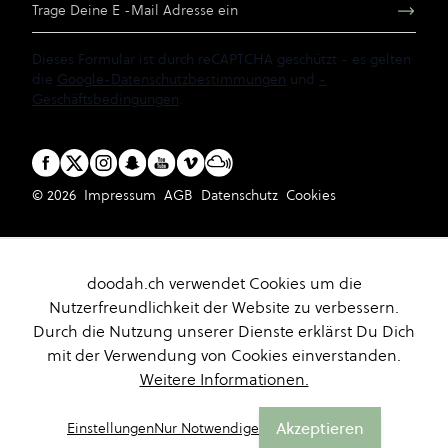
Dieses Formular ist durch reCAPTCHA geschützt - es gelten
die
Google-Datenschutzbestimmungen
und
-
Geschäftsbedingungen
.
© 2026
Impressum
AGB
Datenschutz
Cookies
doodah.ch verwendet Cookies um die
Nutzerfreundlichkeit der Website zu verbessern.
Durch die Nutzung unserer Dienste erklärst Du Dich
mit der Verwendung von Cookies einverstanden.
Weitere Informationen.
Akzeptieren
Einstellungen
Nur Notwendige