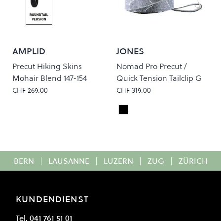
AMPLID
JONES
Precut Hiking Skins
Nomad Pro Precut /
Mohair Blend 147-154
Quick Tension Tailclip G
CHF 269.00
CHF 319.00
Black
Colour
BERN
|
LAUSANNE
|
LUZERN
|
ZUG
|
ZÜRICH
KUNDENDIENST
Tel. 041 761 51 01