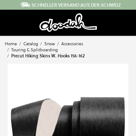
Direkt zum Inhalt
SCHNELLER VERSAND AUS DER SCHWEIZ
Home
/
Catalog
/
Snow
/
Accessories
/
Touring & Splitboarding
/
Precut Hiking Skins W. Hooks 156-162