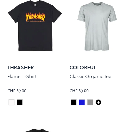
THRASHER
COLORFUL
STANDARD
Flame T-Shirt
Classic Organic Tee
CHF 39.00
CHF 39.00
White
Black
Deep Black
Steel Blue
FADED GREY
Colour
Colour