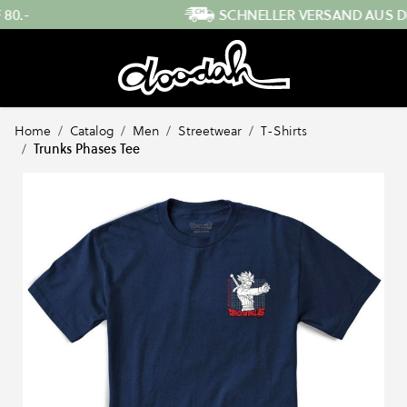
Direkt zum Inhalt
SCHNELLER VERSAND AUS DER SCHWEIZ
…
Home
/
Catalog
/
Men
/
Streetwear
/
T-Shirts
/
Trunks Phases Tee