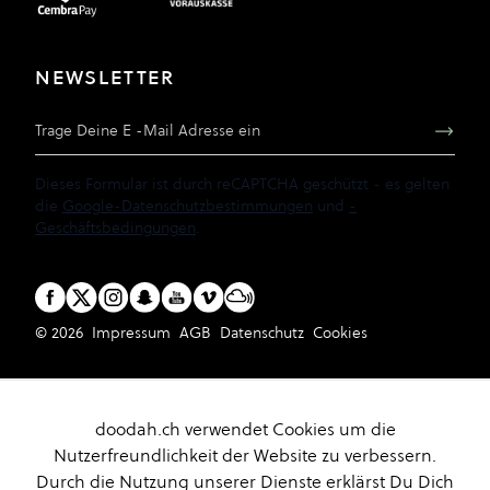
NEWSLETTER
E-Mail Adresse
Dieses Formular ist durch reCAPTCHA geschützt - es gelten
die
Google-Datenschutzbestimmungen
und
-
Geschäftsbedingungen
.
© 2026
Impressum
AGB
Datenschutz
Cookies
doodah.ch verwendet Cookies um die
Nutzerfreundlichkeit der Website zu verbessern.
Durch die Nutzung unserer Dienste erklärst Du Dich