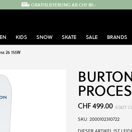
GRATISLIEFERUNG AB CHF 80.-
EN
KIDS
SNOW
SKATE
SALE
BRANDS
ess 26 155W
BURTO
PROCESS
CHF 499.00
STATT
C
SKU:
2000102310722
DIESER ARTIKEL IST LE