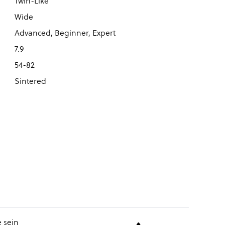
Twin-Like
Wide
Advanced, Beginner, Expert
7.9
54-82
Sintered
 sein