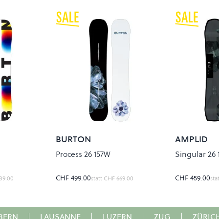
BURTON
AMPLID
Process 26 157W
Singular 26 
CHF 499.00
CHF 459.00
89.00
statt
CHF 669.00
sta
BERN
|
LAUSANNE
|
LUZERN
|
ZUG
|
ZÜRIC