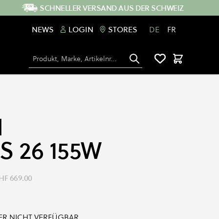
SCHNELLER VERSAND AUS DER SCHWEIZ
NEWS
LOGIN
STORES
DE
FR
Suche
Warenkorb
N
 26 155W
HF 669.00
IDER NICHT VERFÜGBAR