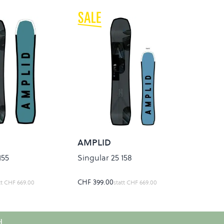
AMPLID
155
Singular 25 158
CHF 399.00
tt
CHF 669.00
statt
CHF 669.00
H