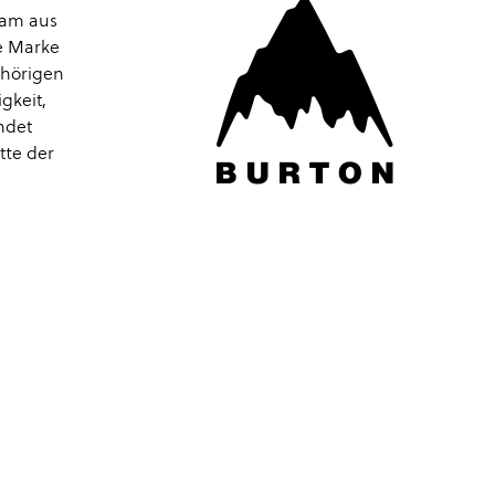
eam aus
e Marke
ehörigen
gkeit,
ndet
tte der