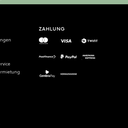
ZAHLUNG
ungen
rvice
ermietung
.