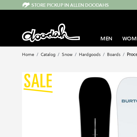
Direkt zum Inhalt
STORE PICKUP IN ALLEN DOODAHS
MEN
WOM
Home
/
Catalog
/
Snow
/
Hardgoods
/
Boards
/
Proc