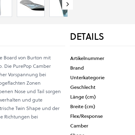
DETAILS
le Board von Burton mit
Artikelnummer
p. Die PurePop Camber
Brand
ischer Vorspannung bei
Unterkategorie
 abgeflachten Zonen
Geschlecht
benen Nose und Tail sorgen
Länge (cm)
rverhalten und gute
Breite (cm)
trische Twin Shape und der
Flex/Response
ide Richtungen bei
Camber