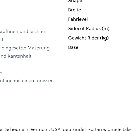
Shape
Breite
Fahrlevel
Sidecut Radius (m)
kräftigen und leichten
Gewicht Rider (kg)
ht
Base
s eingesetzte Maserung
und Kantenhalt
e
ontage mit einem grossen
ner Scheune in Vermont, USA, gegründet. Fortan widmete Jake