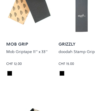
MOB GRIP
GRIZZLY
Mob Griptape 11'' x 33''
doodah Stamp Grip
CHF 12.00
CHF 15.00
Black
Black
Colour
Colour