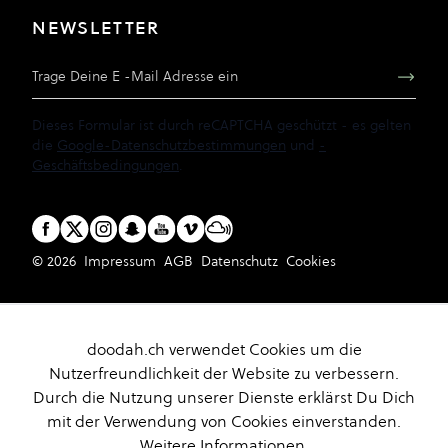
NEWSLETTER
E-Mail Adresse
Dieses Formular ist durch reCAPTCHA geschützt - es gelten
die
Google-Datenschutzbestimmungen
und
-
Geschäftsbedingungen
.
© 2026
Impressum
AGB
Datenschutz
Cookies
doodah.ch verwendet Cookies um die
Nutzerfreundlichkeit der Website zu verbessern.
Durch die Nutzung unserer Dienste erklärst Du Dich
mit der Verwendung von Cookies einverstanden.
Weitere Informationen.