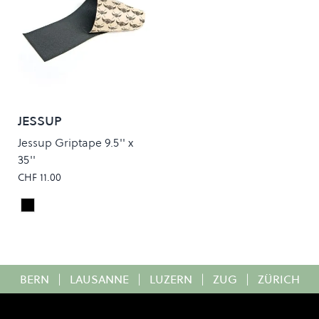
JESSUP
Jessup Griptape 9.5'' x
35''
CHF 11.00
Black
Colour
BERN
|
LAUSANNE
|
LUZERN
|
ZUG
|
ZÜRICH