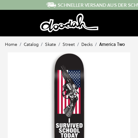
Direkt zum Inhalt
SCHNELLER VERSAND AUS DER SCHWEIZ
…
Home
/
Catalog
/
Skate
/
Street
/
Decks
/
America Two