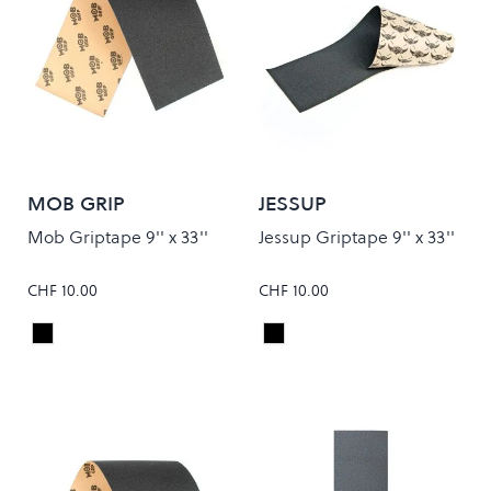
MOB GRIP
JESSUP
Mob Griptape 9'' x 33''
Jessup Griptape 9'' x 33''
CHF 10.00
CHF 10.00
Black
Black
Colour
Colour