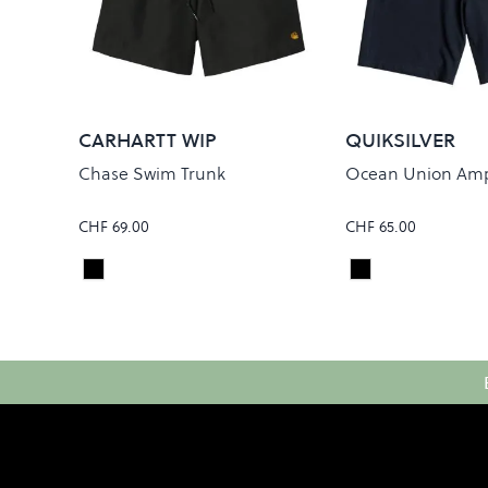
CARHARTT WIP
QUIKSILVER
Chase Swim Trunk
Ocean Union Amp
CHF 69.00
CHF 65.00
Black/Gold
Black
Colour
Colour