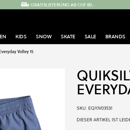
GRATISLIEFERUNG AB CHF 80.-
EN
KIDS
SNOW
SKATE
SALE
BRANDS
Everyday Volley 15
QUIKSI
EVERYDA
SKU:
EQYJV03531
DIESER ARTIKEL IST LE