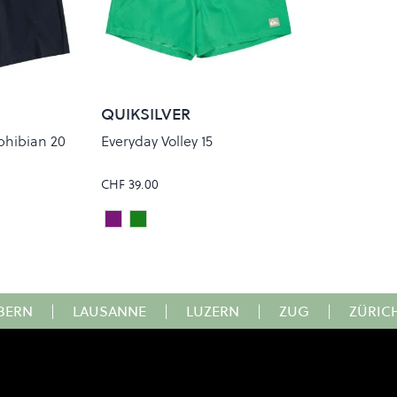
QUIKSILVER
hibian 20
Everyday Volley 15
CHF 39.00
Daybreak
LEPRECHAUN
Colour
BERN
|
LAUSANNE
|
LUZERN
|
ZUG
|
ZÜRIC