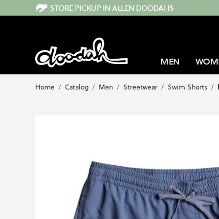
Direkt zum Inhalt
STORE PICKUP IN ALLEN DOODAHS
MEN
WOM
Home
/
Catalog
/
Men
/
Streetwear
/
Swim Shorts
/